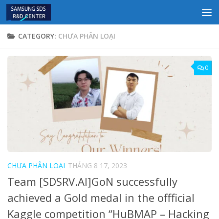
Skip to content
CATEGORY:
CHƯA PHÂN LOẠI
0
CHƯA PHÂN LOẠI
THÁNG 8 17, 2023
Team [SDSRV.AI]GoN successfully
achieved a Gold medal in the offficial
Kaggle competition “HuBMAP – Hacking