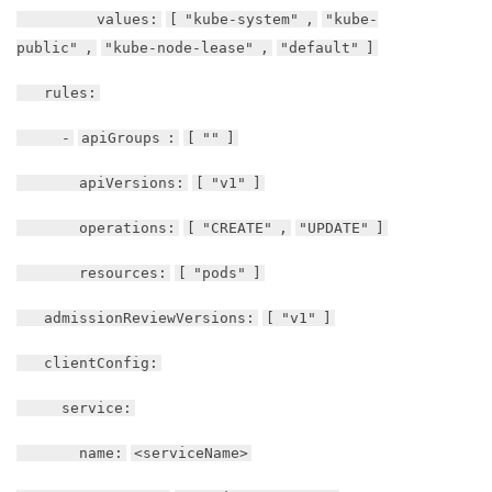
values:
[
"kube-system"
,
"kube-
public"
,
"kube-node-lease"
,
"default"
]
rules:
-
apiGroups
:
[
""
]
apiVersions:
[
"v1"
]
operations:
[
"CREATE"
,
"UPDATE"
]
resources:
[
"pods"
]
admissionReviewVersions:
[
"v1"
]
clientConfig:
service:
name:
<serviceName>