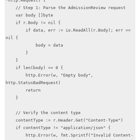
*http.Request) {

    // Step 1: Parse the AdmissionReview request

    var body []byte

    if r.Body != nil {

        if data, err := io.ReadAll(r.Body); err == 
nil {

            body = data

        }

    }

    if len(body) == 0 {

        http.Error(w, "Empty body", 
http.StatusBadRequest)

        return

    }

    // Verify the content type

    contentType := r.Header.Get("Content-Type")

    if contentType != "application/json" {

        http.Error(w, fmt.Sprintf("Invalid Content-