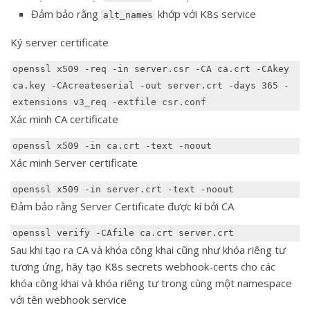
Đảm bảo rằng
khớp với K8s service
alt_names
Ký server certificate
openssl x509 -req -in server.csr -CA ca.crt -CAkey 
ca.key -CAcreateserial -out server.crt -days 365 -
extensions v3_req -extfile csr.conf
Xác minh CA certificate
openssl x509 -in ca.crt -text -noout
Xác minh Server certificate
openssl x509 -in server.crt -text -noout
Đảm bảo rằng Server Certificate được kí bởi CA
openssl verify -CAfile ca.crt server.crt
Sau khi tạo ra CA và khóa công khai cũng như khóa riêng tư
tương ứng, hãy tạo K8s secrets webhook-certs cho các
khóa công khai và khóa riêng tư trong cùng một namespace
với tên webhook service