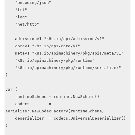
    "encoding/json"

    "fmt"

    "log"

    "net/http"

    admissionv1 "k8s.io/api/admission/v1"

    corev1 "k8s.io/api/core/v1"

    metav1 "k8s.io/apimachinery/pkg/apis/meta/v1"

    "k8s.io/apimachinery/pkg/runtime"

    "k8s.io/apimachinery/pkg/runtime/serializer"

)

var (

    runtimeScheme = runtime.NewScheme()

    codecs        = 
serializer.NewCodecFactory(runtimeScheme)

    deserializer  = codecs.UniversalDeserializer()

)
