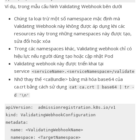
Ví dụ, trong mẫu cấu hình Validating Webhook bên dưới
Chúng ta loại trừ một số namespace mặc định mà
Validating Webhook này không được áp dụng khi các
resources này trong những namespaces này được tạo,
sửa đổi hoặc xóa
Trong các namespaces khác, Validating webhook chỉ có
hiệu lực nếu người dùng tạo hoặc cập nhật Pod
Validating webhook này được triển khai tại
service
<serviceName>.<serviceNamespace>/validate
Nhớ thay thế <caBundle> bằng mã hóa base64 của
ca.crt bằng cách sử dụng
cat ca.crt | base64 | tr -
d '\n'
apiVersion:  admissionregistration.k8s.io/v1

kind: ValidatingWebhookConfiguration

metadata:

  name: <ValidatingWebhookName>

  namespace: <TargetNamespace>
