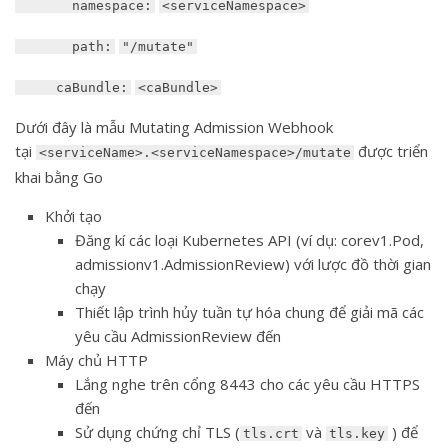
namespace:
<serviceNamespace>
path:
"/mutate"
caBundle:
<caBundle>
Dưới đây là mẫu Mutating Admission Webhook
tại
được triển
<serviceName>.<serviceNamespace>/mutate
khai bằng Go
Khởi tạo
Đăng kí các loại Kubernetes API (ví dụ: corev1.Pod,
admissionv1.AdmissionReview) với lược đồ thời gian
chạy
Thiết lập trình hủy tuần tự hóa chung để giải mã các
yêu cầu AdmissionReview đến
Máy chủ HTTP
Lắng nghe trên cổng 8443 cho các yêu cầu HTTPS
đến
Sử dụng chứng chỉ TLS (
và
) để
tls.crt
tls.key