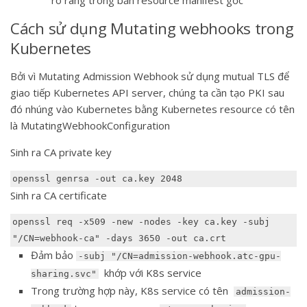
rõ ràng trong bản resource manifest gốc
Cách sử dụng Mutating webhooks trong
Kubernetes
Bởi vì Mutating Admission Webhook sử dụng mutual TLS để
giao tiếp Kubernetes API server, chúng ta cần tạo PKI sau
đó nhúng vào Kubernetes bằng Kubernetes resource có tên
là MutatingWebhookConfiguration
Sinh ra CA private key
Sinh ra CA certificate
openssl req -x509 -new -nodes -key ca.key -subj 
"/CN=webhook-ca" -days 3650 -out ca.crt
Đảm bảo
-subj "/CN=admission-webhook.atc-gpu-
khớp với K8s service
sharing.svc"
Trong trường hợp này, K8s service có tên
admission-