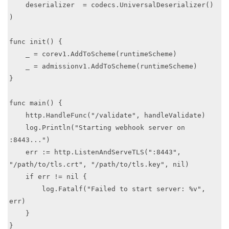
    deserializer  = codecs.UniversalDeserializer()

)

func init() {

    _ = corev1.AddToScheme(runtimeScheme)

    _ = admissionv1.AddToScheme(runtimeScheme)

}

func main() {

    http.HandleFunc("/validate", handleValidate)

    log.Println("Starting webhook server on 
:8443...")

    err := http.ListenAndServeTLS(":8443", 
"/path/to/tls.crt", "/path/to/tls.key", nil)

    if err != nil {

        log.Fatalf("Failed to start server: %v", 
err)

    }

}
