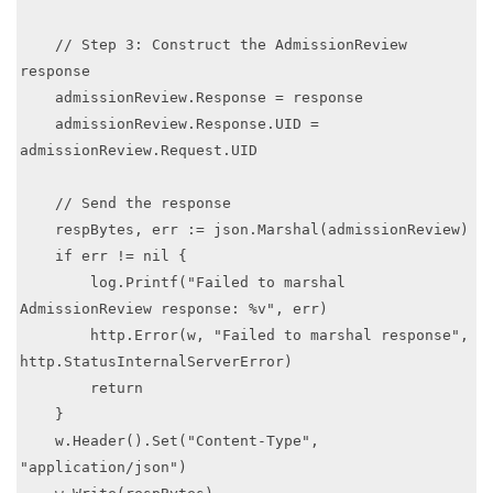
    // Step 3: Construct the AdmissionReview 
response

    admissionReview.Response = response

    admissionReview.Response.UID = 
admissionReview.Request.UID

    // Send the response

    respBytes, err := json.Marshal(admissionReview)

    if err != nil {

        log.Printf("Failed to marshal 
AdmissionReview response: %v", err)

        http.Error(w, "Failed to marshal response", 
http.StatusInternalServerError)

        return

    }

    w.Header().Set("Content-Type", 
"application/json")
