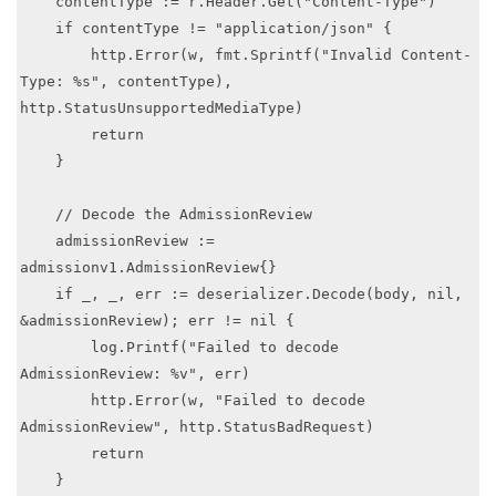
    contentType := r.Header.Get("Content-Type")

    if contentType != "application/json" {

        http.Error(w, fmt.Sprintf("Invalid Content-
Type: %s", contentType), 
http.StatusUnsupportedMediaType)

        return

    }

    // Decode the AdmissionReview

    admissionReview := 
admissionv1.AdmissionReview{}

    if _, _, err := deserializer.Decode(body, nil, 
&admissionReview); err != nil {

        log.Printf("Failed to decode 
AdmissionReview: %v", err)

        http.Error(w, "Failed to decode 
AdmissionReview", http.StatusBadRequest)

        return

    }
