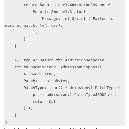
        return &admissionv1.AdmissionResponse{

            Result: &metav1.Status{

                Message: fmt.Sprintf("Failed to 
marshal patch: %v", err),

            },

        }

    }

    // Step 4: Return the AdmissionResponse

    return &admissionv1.AdmissionResponse{

        Allowed: true,

        Patch:   patchBytes,

        PatchType: func() *admissionv1.PatchType {

            pt := admissionv1.PatchTypeJSONPatch

            return &pt

        }(),

    }

}