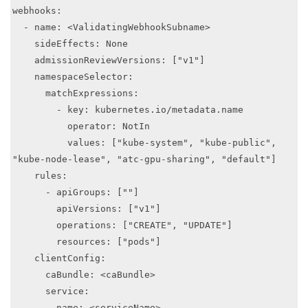
webhooks:

  - name: <ValidatingWebhookSubname>

    sideEffects: None

    admissionReviewVersions: ["v1"]

    namespaceSelector:

      matchExpressions:

        - key: kubernetes.io/metadata.name

          operator: NotIn

          values: ["kube-system", "kube-public", 
"kube-node-lease", "atc-gpu-sharing", "default"]

    rules:

      - apiGroups: [""]

        apiVersions: ["v1"]

        operations: ["CREATE", "UPDATE"]

        resources: ["pods"]

    clientConfig:

      caBundle: <caBundle>

      service:

        name: <serviceName>
