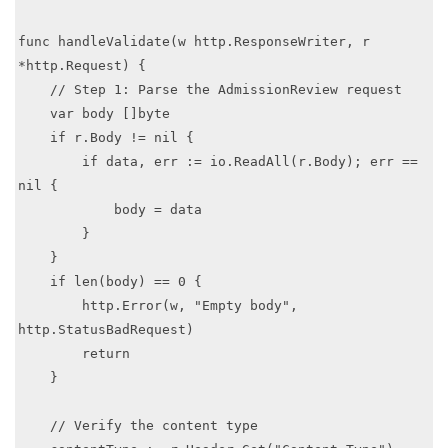
func handleValidate(w http.ResponseWriter, r 
*http.Request) {

    // Step 1: Parse the AdmissionReview request

    var body []byte

    if r.Body != nil {

        if data, err := io.ReadAll(r.Body); err == 
nil {

            body = data

        }

    }

    if len(body) == 0 {

        http.Error(w, "Empty body", 
http.StatusBadRequest)

        return

    }

    // Verify the content type
