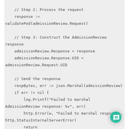
    // Step 2: Process the request

    response := 
validatePod(admissionReview.Request)

    // Step 3: Construct the AdmissionReview 
response

    admissionReview.Response = response

    admissionReview.Response.UID = 
admissionReview.Request.UID

    // Send the response

    respBytes, err := json.Marshal(admissionReview)

    if err != nil {

        log.Printf("Failed to marshal 
AdmissionReview response: %v", err)

        http.Error(w, "Failed to marshal response", 
http.StatusInternalServerError)

        return
