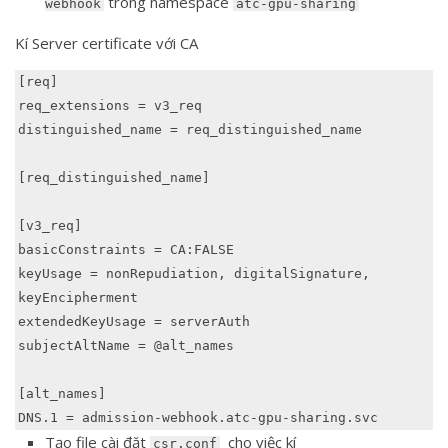
trong namespace
webhook
atc-gpu-sharing
Kí Server certificate với CA
[req]

req_extensions = v3_req

distinguished_name = req_distinguished_name

[req_distinguished_name]

[v3_req]

basicConstraints = CA:FALSE

keyUsage = nonRepudiation, digitalSignature, 
keyEncipherment

extendedKeyUsage = serverAuth

subjectAltName = @alt_names

[alt_names]

DNS.1 = admission-webhook.atc-gpu-sharing.svc
Tạo file cài đặt
cho việc kí
csr.conf