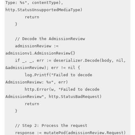
Type: %s", contentType), 
http.StatusUnsupportedMediaType)

        return

    }

    // Decode the AdmissionReview

    admissionReview := 
admissionv1.AdmissionReview{}

    if _, _, err := deserializer.Decode(body, nil, 
&admissionReview); err != nil {

        log.Printf("Failed to decode 
AdmissionReview: %v", err)

        http.Error(w, "Failed to decode 
AdmissionReview", http.StatusBadRequest)

        return

    }

    // Step 2: Process the request

    response := mutatePod(admissionReview.Request)
