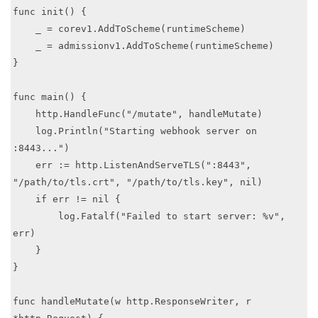
func init() {

    _ = corev1.AddToScheme(runtimeScheme)

    _ = admissionv1.AddToScheme(runtimeScheme)

}

func main() {

    http.HandleFunc("/mutate", handleMutate)

    log.Println("Starting webhook server on 
:8443...")

    err := http.ListenAndServeTLS(":8443", 
"/path/to/tls.crt", "/path/to/tls.key", nil)

    if err != nil {

        log.Fatalf("Failed to start server: %v", 
err)

    }

}

func handleMutate(w http.ResponseWriter, r 