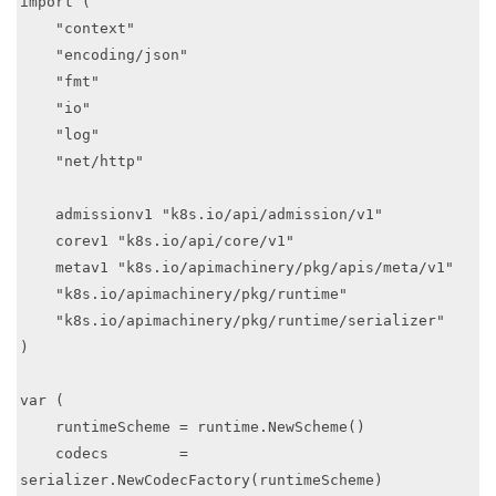
import (

    "context"

    "encoding/json"

    "fmt"

    "io"

    "log"

    "net/http"

    admissionv1 "k8s.io/api/admission/v1"

    corev1 "k8s.io/api/core/v1"

    metav1 "k8s.io/apimachinery/pkg/apis/meta/v1"

    "k8s.io/apimachinery/pkg/runtime"

    "k8s.io/apimachinery/pkg/runtime/serializer"

)

var (

    runtimeScheme = runtime.NewScheme()

    codecs        = 
serializer.NewCodecFactory(runtimeScheme)
