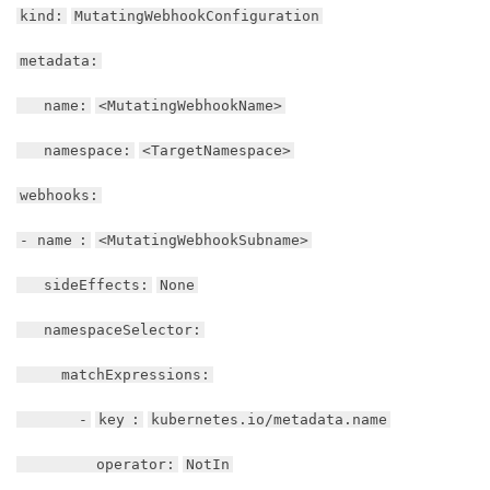
kind:
MutatingWebhookConfiguration
metadata:
name:
<MutatingWebhookName>
namespace:
<TargetNamespace>
webhooks:
- name
:
<MutatingWebhookSubname>
sideEffects:
None
namespaceSelector:
matchExpressions:
-
key
:
kubernetes.io/metadata.name
operator:
NotIn