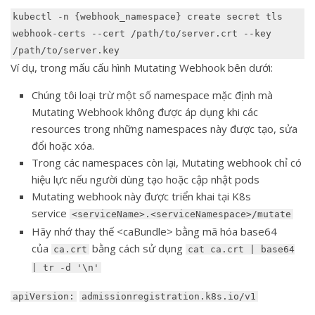
kubectl -n {webhook_namespace} create secret tls 
webhook-certs --cert /path/to/server.crt --key 
Ví dụ, trong mấu cấu hình Mutating Webhook bên dưới:
Chúng tôi loại trừ một số namespace mặc định mà
Mutating Webhook không được áp dụng khi các
resources trong những namespaces này được tạo, sửa
đổi hoặc xóa.
Trong các namespaces còn lại, Mutating webhook chỉ có
hiệu lực nếu người dùng tạo hoặc cập nhật pods
Mutating webhook này được triển khai tại K8s
service
<serviceName>.<serviceNamespace>/mutate
Hãy nhớ thay thế <caBundle> bằng mã hóa base64
của
bằng cách sử dụng
ca.crt
cat ca.crt | base64
| tr -d '\n'
apiVersion:
admissionregistration.k8s.io/v1