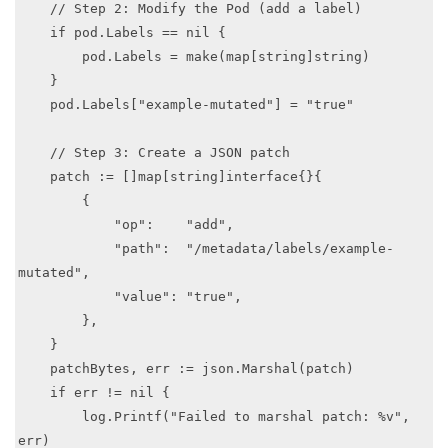
    // Step 2: Modify the Pod (add a label)

    if pod.Labels == nil {

        pod.Labels = make(map[string]string)

    }

    pod.Labels["example-mutated"] = "true"

    // Step 3: Create a JSON patch

    patch := []map[string]interface{}{

        {

            "op":    "add",

            "path":  "/metadata/labels/example-
mutated",

            "value": "true",

        },

    }

    patchBytes, err := json.Marshal(patch)

    if err != nil {

        log.Printf("Failed to marshal patch: %v", 
err)
