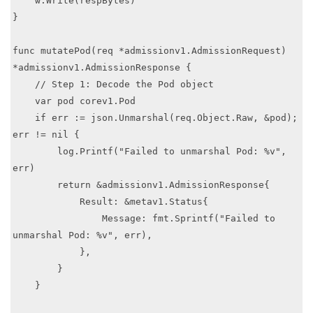
    w.Write(respBytes)

}

func mutatePod(req *admissionv1.AdmissionRequest) 
*admissionv1.AdmissionResponse {

    // Step 1: Decode the Pod object

    var pod corev1.Pod

    if err := json.Unmarshal(req.Object.Raw, &pod); 
err != nil {

        log.Printf("Failed to unmarshal Pod: %v", 
err)

        return &admissionv1.AdmissionResponse{

            Result: &metav1.Status{

                Message: fmt.Sprintf("Failed to 
unmarshal Pod: %v", err),

            },

        }

    }
