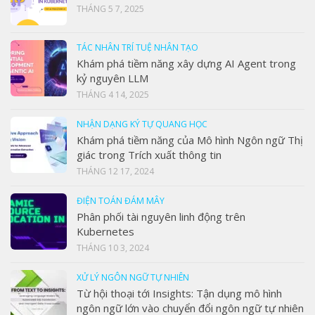
THÁNG 5 7, 2025
TÁC NHÂN TRÍ TUỆ NHÂN TẠO
Khám phá tiềm năng xây dựng AI Agent trong
kỷ nguyên LLM
THÁNG 4 14, 2025
NHẬN DẠNG KÝ TỰ QUANG HỌC
Khám phá tiềm năng của Mô hình Ngôn ngữ Thị
giác trong Trích xuất thông tin
THÁNG 12 17, 2024
ĐIỆN TOÁN ĐÁM MÂY
Phân phối tài nguyên linh động trên
Kubernetes
THÁNG 10 3, 2024
XỬ LÝ NGÔN NGỮ TỰ NHIÊN
Từ hội thoại tới Insights: Tận dụng mô hình
ngôn ngữ lớn vào chuyển đổi ngôn ngữ tự nhiên