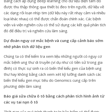
Bằng cách áp dụng deep learning cho dữ liệu điện tâm đồ
được thu thập thông qua thiết bị đeo trên người, dữ liệu về
các dạng rối loạn nhịp tim (dữ liệu này rất nhạy cảm và nhiều
loại khác nhau) có thể được chẩn đoán chính xác. Các bệnh
viện và viện nghiên cứu có thể sử dụng các kết quả phân tích
đó để điều trị và nghiên cứu lâm sàng.
Dự đoán nguy cơ mắc bệnh và cung cấp cảnh báo sớm
nhờ phân tích dữ liệu gen
Chúng ta có thể kiểm tra xem liệu những người có nguy cơ
mắc bệnh ung thư di truyền (ví dụ như có tiền sử trong gia
đình) có thực sự sinh ra có biến thể kiểu gen của bệnh ung
thư hay không bằng cách xem xét kỹ lưỡng danh sách các
biến thể kiểu gen mục tiêu do Genomics cung cấp trên
phương diện lâm sàng
Báo giá sửa chữa ô tô bằng cách phân tích hình ảnh từ
các vụ tai nạn ô tô
Thời gian của quá trình thanh toán bảo hiểm có thể được