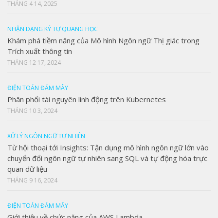
THÁNG 4 14, 2025
NHẬN DẠNG KÝ TỰ QUANG HỌC
Khám phá tiềm năng của Mô hình Ngôn ngữ Thị giác trong
Trích xuất thông tin
THÁNG 12 17, 2024
ĐIỆN TOÁN ĐÁM MÂY
Phân phối tài nguyên linh động trên Kubernetes
THÁNG 10 3, 2024
XỬ LÝ NGÔN NGỮ TỰ NHIÊN
Từ hội thoại tới Insights: Tận dụng mô hình ngôn ngữ lớn vào
chuyển đổi ngôn ngữ tự nhiên sang SQL và tự động hóa trực
quan dữ liệu
THÁNG 9 16, 2024
ĐIỆN TOÁN ĐÁM MÂY
Giới thiệu về chức năng của AWS Lambda