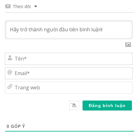
Theo dõi
Tê
Em
Tr
we
0
GÓP Ý