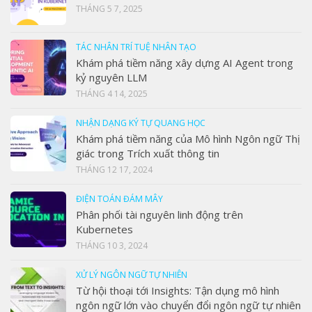
THÁNG 5 7, 2025
TÁC NHÂN TRÍ TUỆ NHÂN TẠO
Khám phá tiềm năng xây dựng AI Agent trong
kỷ nguyên LLM
THÁNG 4 14, 2025
NHẬN DẠNG KÝ TỰ QUANG HỌC
Khám phá tiềm năng của Mô hình Ngôn ngữ Thị
giác trong Trích xuất thông tin
THÁNG 12 17, 2024
ĐIỆN TOÁN ĐÁM MÂY
Phân phối tài nguyên linh động trên
Kubernetes
THÁNG 10 3, 2024
XỬ LÝ NGÔN NGỮ TỰ NHIÊN
Từ hội thoại tới Insights: Tận dụng mô hình
ngôn ngữ lớn vào chuyển đổi ngôn ngữ tự nhiên