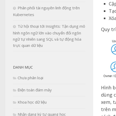
Cập
Phân phối tài nguyên linh động trên
Tạ
Kubernetes
Xóa
Từ hội thoại tới Insights: Tận dụng mô
Quy tr
hình ngôn ngữ lớn vào chuyển đổi ngôn
ngữ tự nhiên sang SQL và tự động hóa
trực quan dữ liệu
DANH MỤC
Chưa phân loại
Hình b
Điện toán đám mây
dùng c
xem, t
Khoa học dữ liệu
trên m
Nhận dạng ký tự quang học