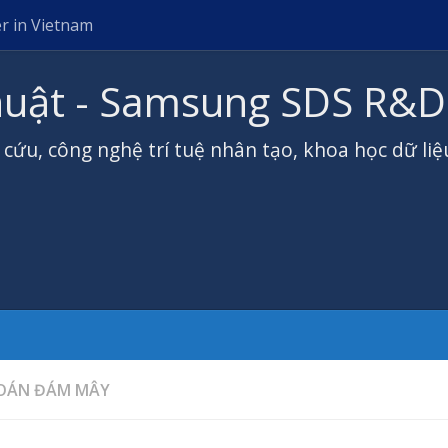
er in Vietnam
thuật - Samsung SDS R&D
n cứu, công nghệ trí tuệ nhân tạo, khoa học dữ l
TOÁN ĐÁM MÂY