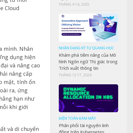
THÁNG 4 14, 2025
ce Cloud
ủa mình. Nhân
NHẬN DẠNG KÝ TỰ QUANG HỌC
Khám phá tiềm năng của Mô
 Ứng dụng hiện
hình Ngôn ngữ Thị giác trong
 đại và nâng cao
Trích xuất thông tin
hải nâng cấp
THÁNG 12 17, 2024
o mật, tính ổn
oài ra, ứng
chẳng hạn như
ỗi khi giới
ĐIỆN TOÁN ĐÁM MÂY
Phân phối tài nguyên linh
ất và di chuyển
động trên Kubernetes