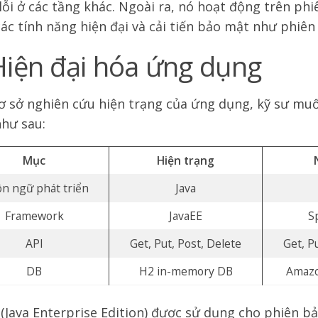
 lỗi ở các tầng khác. Ngoài ra, nó hoạt động trên phi
các tính năng hiện đại và cải tiến bảo mật như phiên
Hiện đại hóa ứng dụng
ơ sở nghiên cứu hiện trạng của ứng dụng, kỹ sư mu
hư sau:
Mục
Hiện trạng
n ngữ phát triển
Java
Framework
JavaEE
S
API
Get, Put, Post, Delete
Get, P
DB
H2 in-memory DB
Amaz
 (Java Enterprise Edition) được sử dụng cho phiên 