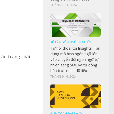
THÁNG 10 3, 2024
XỬ LÝ NGÔN NGỮ TỰ NHIÊN
Từ hội thoại tới Insights: Tận
dụng mô hình ngôn ngữ lớn
cáo trạng thái
vào chuyển đổi ngôn ngữ tự
nhiên sang SQL và tự động
hóa trực quan dữ liệu
THÁNG 9 16, 2024
ĐIỆN TOÁN ĐÁM MÂY