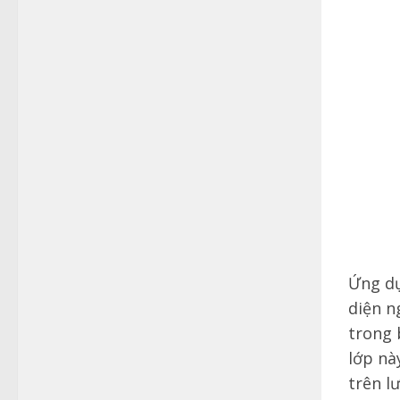
Ứng dụ
diện n
trong 
lớp nà
trên l