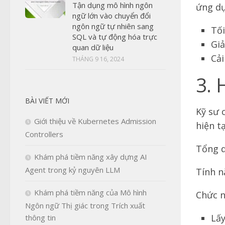
Tận dụng mô hình ngôn
ứng dụ
ngữ lớn vào chuyển đổi
ngôn ngữ tự nhiên sang
Tối
SQL và tự động hóa trực
Giả
quan dữ liệu
Cải
THÁNG 9 16, 2024
3. 
BÀI VIẾT MỚI
Kỹ sư 
Giới thiệu về Kubernetes Admission
hiện t
Controllers
Tổng 
Khám phá tiềm năng xây dựng AI
Agent trong kỷ nguyên LLM
Tính n
Khám phá tiềm năng của Mô hình
Chức n
Ngôn ngữ Thị giác trong Trích xuất
Lấy
thông tin