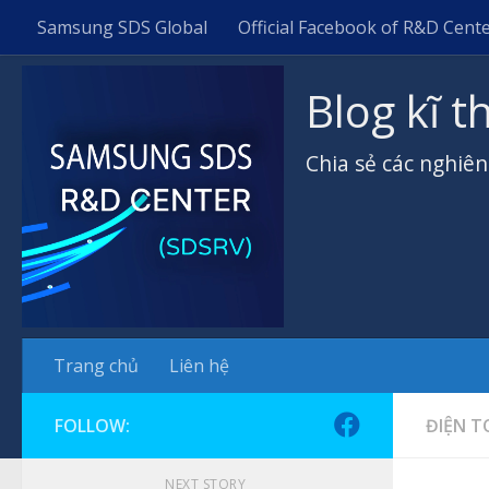
Samsung SDS Global
Official Facebook of R&D Cent
Skip to content
Blog kĩ 
Chia sẻ các nghiê
Trang chủ
Liên hệ
FOLLOW:
ĐIỆN 
NEXT STORY