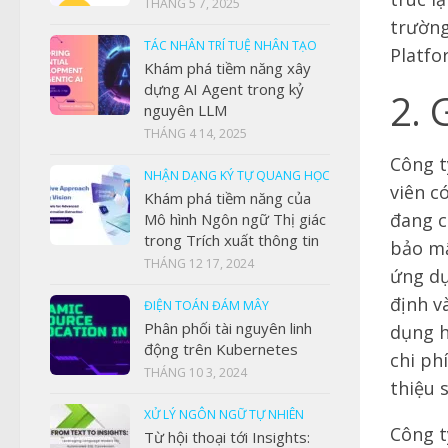
THÁNG 5 7, 2025
trường
TÁC NHÂN TRÍ TUỆ NHÂN TẠO
Platfo
Khám phá tiềm năng xây
dựng AI Agent trong kỷ
2. 
nguyên LLM
THÁNG 4 14, 2025
Công t
NHẬN DẠNG KÝ TỰ QUANG HỌC
viên c
Khám phá tiềm năng của
đang c
Mô hình Ngôn ngữ Thị giác
trong Trích xuất thông tin
bảo mậ
THÁNG 12 17, 2024
ứng dụ
định v
ĐIỆN TOÁN ĐÁM MÂY
Phân phối tài nguyên linh
dụng h
động trên Kubernetes
chi ph
THÁNG 10 3, 2024
thiệu 
XỬ LÝ NGÔN NGỮ TỰ NHIÊN
Công t
Từ hội thoại tới Insights: