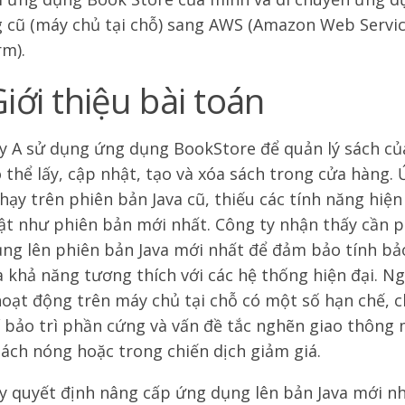
 cũ (máy chủ tại chỗ) sang AWS (Amazon Web Servi
rm).
Giới thiệu bài toán
y A sử dụng ứng dụng BookStore để quản lý sách c
ó thể lấy, cập nhật, tạo và xóa sách trong cửa hàng.
hạy trên phiên bản Java cũ, thiếu các tính năng hiện
t như phiên bản mới nhất. Công ty nhận thấy cần p
ng lên phiên bản Java mới nhất để đảm bảo tính bả
à khả năng tương thích với các hệ thống hiện đại. Ng
oạt động trên máy chủ tại chỗ có một số hạn chế, 
í bảo trì phần cứng và vấn đề tắc nghẽn giao thông m
sách nóng hoặc trong chiến dịch giảm giá.
y quyết định nâng cấp ứng dụng lên bản Java mới nh