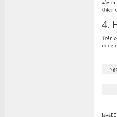
xảy ra
thiếu 
4. 
Trên c
dụng n
Ngô
JavaEE