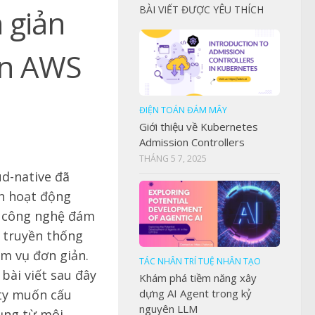
 giản
BÀI VIẾT ĐƯỢC YÊU THÍCH
án AWS
ĐIỆN TOÁN ĐÁM MÂY
Giới thiệu về Kubernetes
Admission Controllers
THÁNG 5 7, 2025
d-native đã
ẫn hoạt động
à công nghệ đám
 truyền thống
m vụ đơn giản.
TÁC NHÂN TRÍ TUỆ NHÂN TẠO
bài viết sau đây
Khám phá tiềm năng xây
 ty muốn cấu
dựng AI Agent trong kỷ
nguyên LLM
ụng từ môi