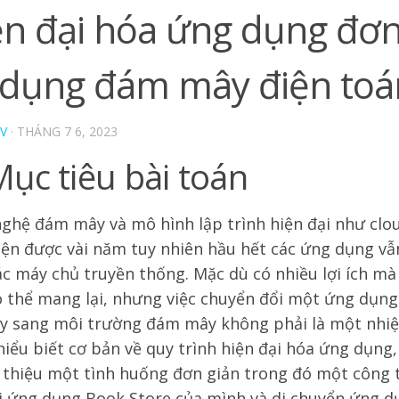
ện đại hóa ứng dụng đơn
 dụng đám mây điện to
V
·
THÁNG 7 6, 2023
Mục tiêu bài toán
ghệ đám mây và mô hình lập trình hiện đại như clou
iện được vài năm tuy nhiên hầu hết các ứng dụng v
ác máy chủ truyền thống. Mặc dù có nhiều lợi ích m
 thể mang lại, nhưng việc chuyển đổi một ứng dụng
y sang môi trường đám mây không phải là một nhiệ
hiểu biết cơ bản về quy trình hiện đại hóa ứng dụng, 
i thiệu một tình huống đơn giản trong đó một công
ại ứng dụng Book Store của mình và di chuyển ứng d