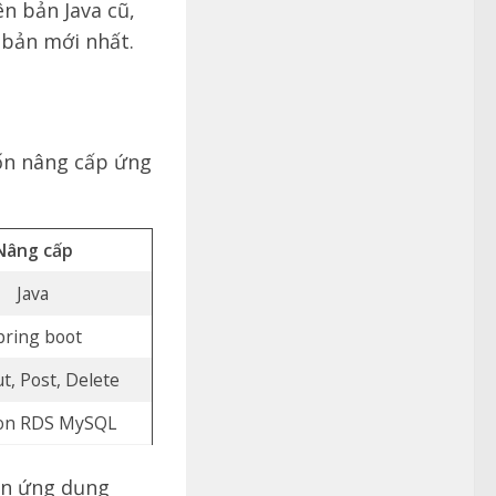
ên bản Java cũ,
 bản mới nhất.
ốn nâng cấp ứng
Nâng cấp
Java
pring boot
ut, Post, Delete
on RDS MySQL
bản ứng dụng