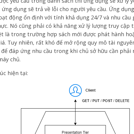
ược yêu cầu trong danh sách thì ứng dụng sẽ xử lý y
 ứng dụng sẽ trả về lỗi cho người yêu cầu. Ứng dụn
oạt động ổn định với tính khả dụng 24/7 và nhu cầu 
hực. Nó cũng phải có khả năng xử lý lượng truy cập 
ệt là trong trường hợp sách mới được phát hành hoặ
iá. Tuy nhiên, rất khó để mở rộng quy mô tài nguyê
 để đáp ứng nhu cầu trong khi chủ sở hữu cần phải 
máy chủ.
úc hiện tại: