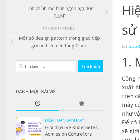
Hi
Tinh chỉnh mô hình ngôn ngữ lớn
(LLM)
sử
PREVIOUS STORY
Một số design pattern trong giao tiếp
gói tin trên nền tảng Cloud
BY
SDSR
1. 
Tìm
kiếm
Công n
cho:
xuất h
DANH MỤC BÀI VIẾT
trên c
mây có
như vậ
ĐIỆN TOÁN ĐÁM MÂY
Để có 
Giới thiệu về Kubernetes
sẽ giớ
Admission Controllers
trúc l