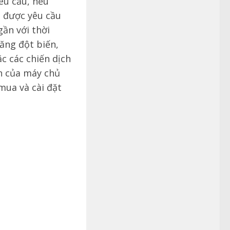
êu cầu, nếu
g được yêu cầu
gần với thời
tăng đột biến,
c các chiến dịch
n của máy chủ
mua và cài đặt